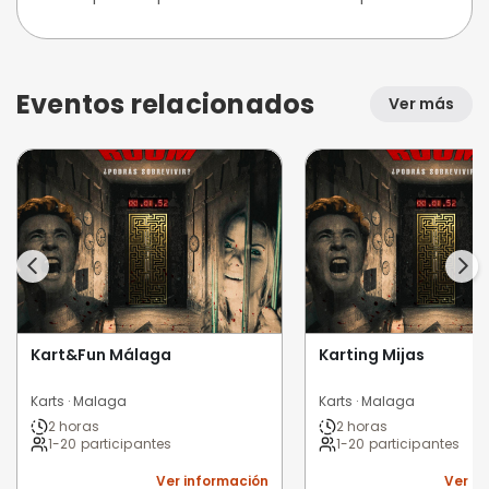
Eventos relacionados
Ver más
Kart&Fun Málaga
Karting Mijas
Karts · Malaga
Karts · Malaga
2 horas
2 horas
1-20 participantes
1-20 participantes
Ver información
Ver i