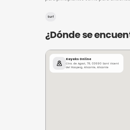
¿De qué trat
Kayaks Online es un emocio
del Raspeig, Alicante. Ofre
en kayak, ideal para quiene
un enfoque en la diversión y
para principiantes como pa
Surf
¿Dónde se e