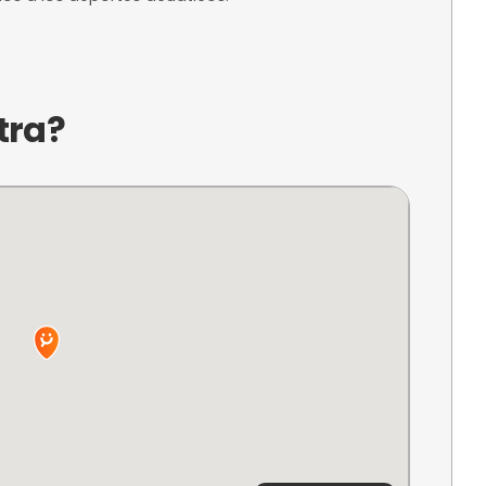
a?
nante centro de actividades acuáticas ubicado 
cen la oportunidad de explorar los hermosos pais
s buscan una experiencia relajante o aventurera 
 la conexión con la naturaleza, este lugar es per
ra aficionados a los deportes acuáticos.
ncuentra?