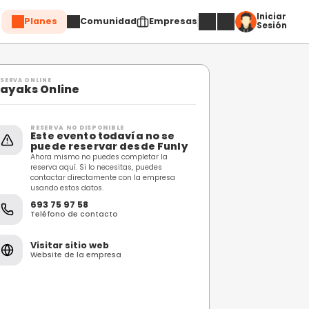
Planes
Comuni
Compartir
RESERVA ONLINE
Kayaks Online
RESERVA NO DISPONIBL
Este evento toda
puede reservar 
Ahora mismo no puedes c
reserva aquí. Si lo necesi
contactar directamente 
usando estos datos.
693 75 97 58
Teléfono de contacto
Visitar sitio web