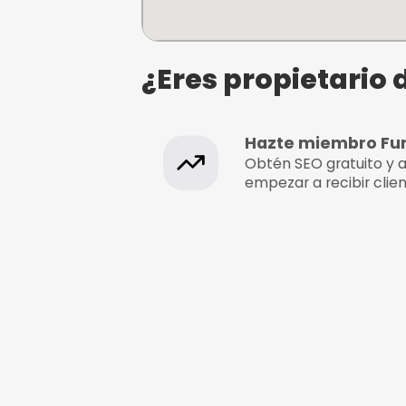
Kayaks Online
Ctra. de Agost, 78, 03690 
del Raspeig, Alicante, Alic
¿Eres propie