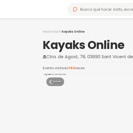
Inicio
Surf
Kayaks Online
Kayaks Onl
Ctra. de Agost, 78, 03690 Sa
Evento visitado
762
veces
Volver