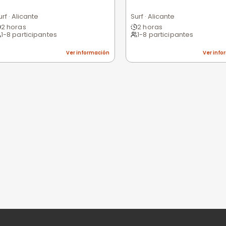
Excelente
Bueno
Medio
Malo
Pésimo
nes
niones
n valorar esta experiencia.