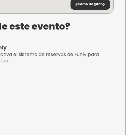
Sant Vicent
ante
¿C
tario de este evento?