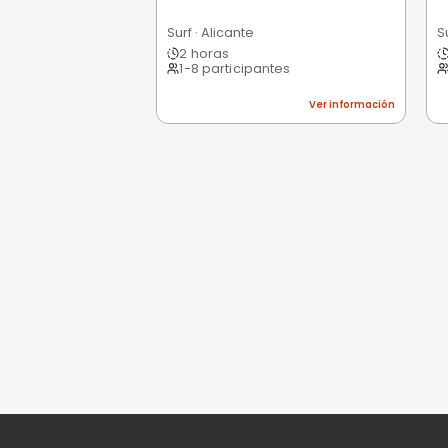
0,0
/5
Pésimo
(0)
Basado en 0 valoracio
Todavía no hay opi
Sé la primera persona e