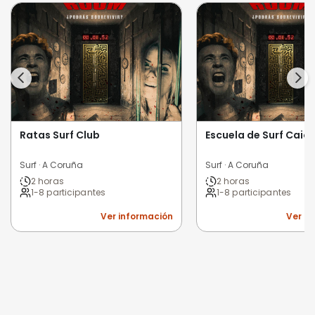
Ratas Surf Club
Escuela de Surf Caió
Surf · A Coruña
Surf · A Coruña
2 horas
2 horas
1-8 participantes
1-8 participantes
Ver información
Ver i