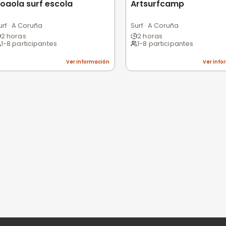
Excelente
Bueno
Medio
Malo
Pésimo
nes
niones
n valorar esta experiencia.