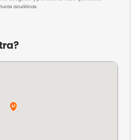
a?
úa Paseo Arenal, 39, en Carballo, A Coruña, ofre
amantes del surf en un entorno natural impresio
rsonalizada y el disfrute del mar, este campame
es la oportunidad de mejorar sus habilidades y c
rte. Su ambiente acogedor y profesional hace qu
 buscan aventuras acuáticas.
ncuentra?