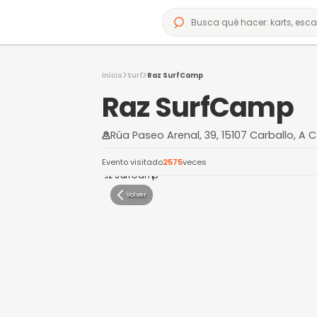
Inicio
Surf
Raz SurfCamp
Raz SurfC
Rúa Paseo Arenal, 39, 15107
Evento visitado
2575
veces
Volver