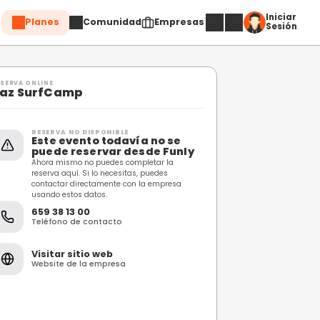
Planes
Comuni
Compartir
RESERVA ONLINE
Raz SurfCamp
RESERVA NO DISPONIBL
Este evento toda
puede reservar 
Ahora mismo no puedes c
reserva aquí. Si lo necesi
contactar directamente 
usando estos datos.
659 38 13 00
Teléfono de contacto
Visitar sitio web