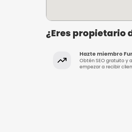
Raz SurfCamp
Rúa Paseo Arenal, 39, 15107
A Coruña, A Coruña