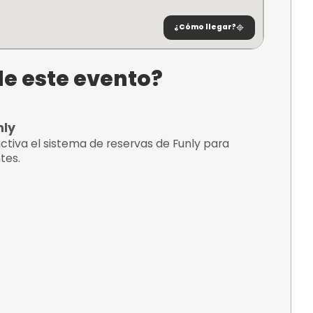
 Carballo,
¿C