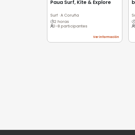
0,0
/5
Pésimo
(0)
Basado en 0 valoracio
Todavía no hay opi
Sé la primera persona e