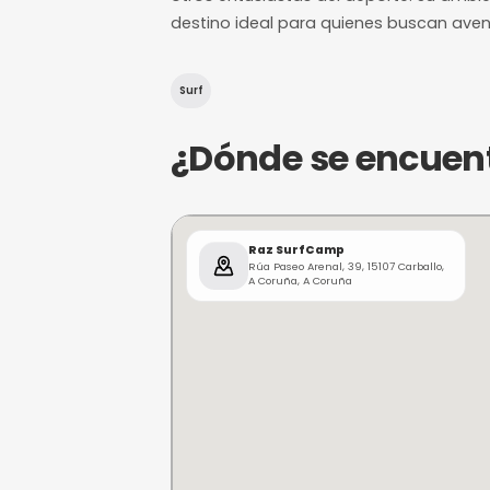
¿De qué trat
Raz SurfCamp, ubicado en R
experiencia única para los 
enfoque en la formación pe
proporciona a sus visitant
otros entusiastas del depo
destino ideal para quienes
Surf
¿Dónde se e