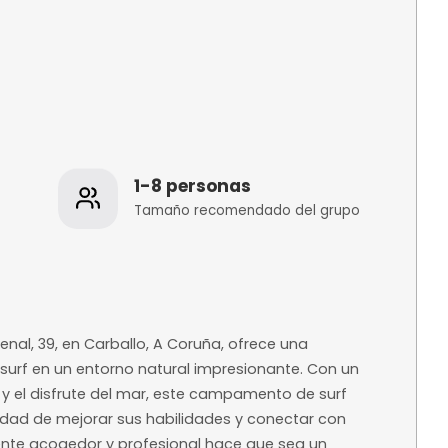
os
1-8 personas
 de la
Tamaño recomenda