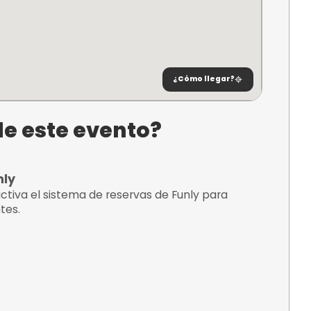
ncuentra?
eón
alencia