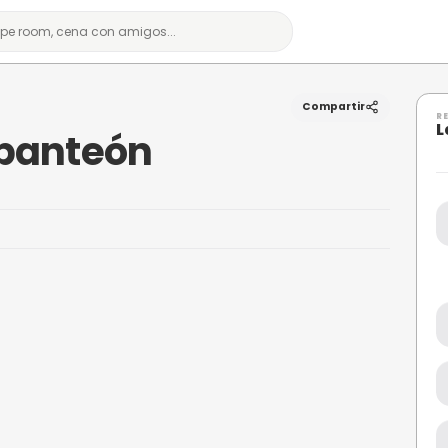
anteón
a del panteón
lencia