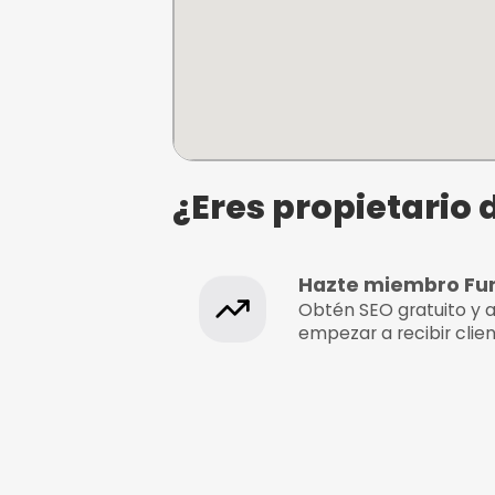
¿Dónde se e
La herencia del pant
C/Tomas de Villaroya 14, V