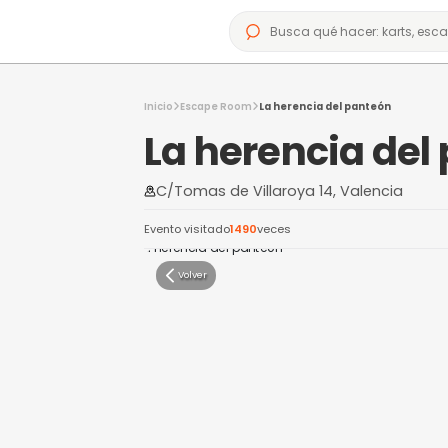
Inicio
Escape Room
La herencia del p
La herenci
C/Tomas de Villaroya 14, Va
Evento visitado
1490
veces
Volver