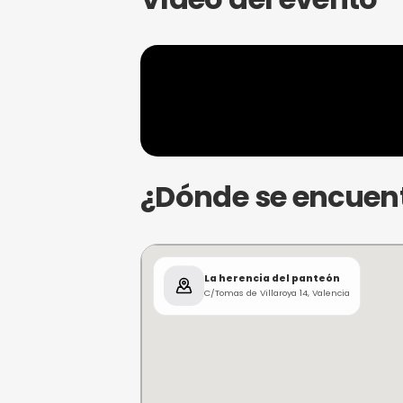
herencia de Bernarda.
Información
Esta experiencia es de
tensión y m
dificultad entre
fácil, medio o le
Escape Room
Vídeo del ev