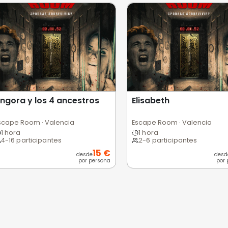
 usuarios
Excelente
Bueno
Medio
Malo
Pésimo