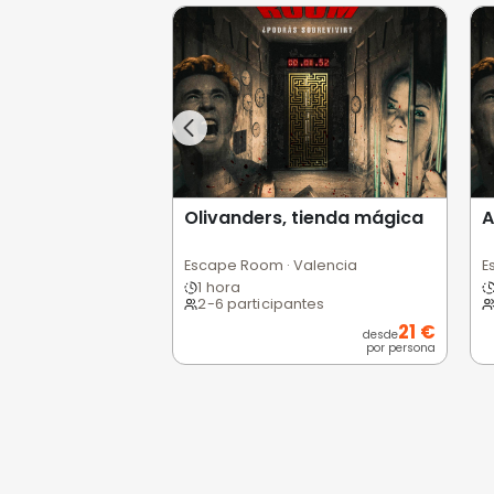
Opiniones de
0,0
/5
Pésimo
(0)