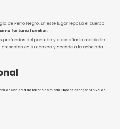
Desde 18,00 € 
Precio base según 
 orientativo
disponibilidad
ntelación
ra reservar
a?
liar de los Ugía de Perro Negro. En este lugar rep
e una
grandísima fortuna familiar
.
 rincones más profundos del panteón y a desafiar
ruebas que se presenten en tu camino y accede a