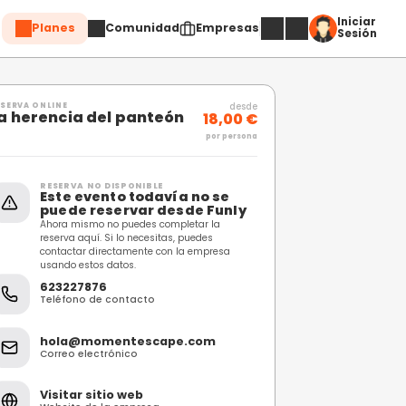
Planes
Comuni
Compartir
RESERVA ONLINE
La herencia del pant
RESERVA NO DISPONIBL
Este evento toda
puede reservar 
Ahora mismo no puedes c
reserva aquí. Si lo necesi
contactar directamente 
usando estos datos.
623227876
Teléfono de contacto