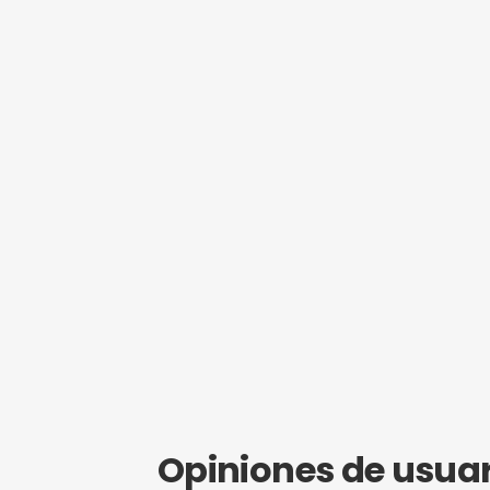
¿Eres propie
Hazte mi
Obtén SEO g
empezar a r