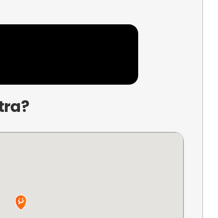
 adicional
isterio
, no se trata de una sala de terror o de miedo. Puedes e
yenda
.
ento