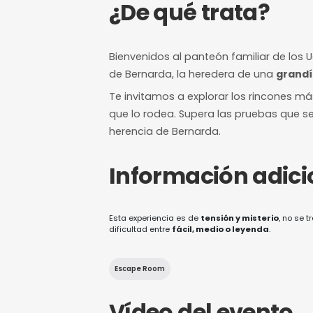
7/10
Nivel de dificultad
12 horas de a
Margen mínimo pa
¿De qué trat
Bienvenidos al panteón fami
de Bernarda, la heredera d
Te invitamos a explorar los
que lo rodea. Supera las p