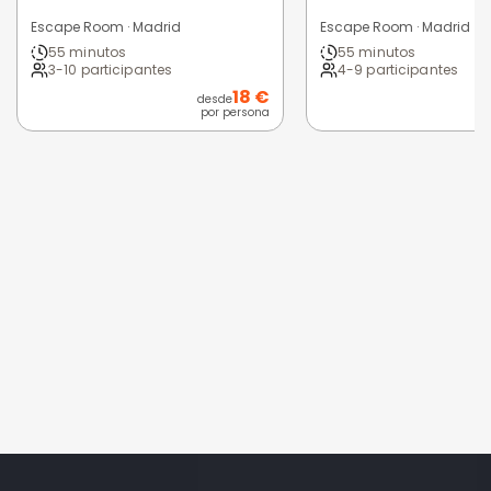
Escape Room · Madrid
Escape Room · Madrid
55 minutos
55 minutos
3-10 participantes
4-9 participantes
18 €
desde
d
por persona