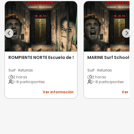
ROMPIENTE NORTE Escuela de Surf
MARINE Surf School L
Surf · Asturias
Surf · Asturias
2 horas
2 horas
1-8 participantes
1-8 participantes
Ver información
Ver i