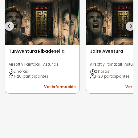
TurAventura Ribadesella
Jaire Aventura
Airsoft y Paintball · Asturias
Airsoft y Paintball · Asturi
2 horas
2 horas
1-20 participantes
1-20 participantes
Ver información
Ver i