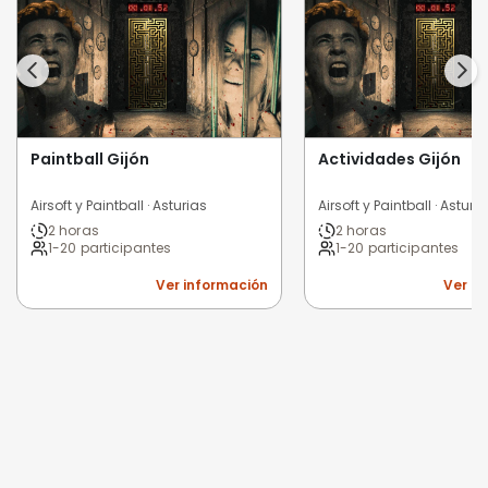
Paintball Gijón
Actividades Gijón
Airsoft y Paintball · Asturias
Airsoft y Paintball · Asturi
2 horas
2 horas
1-20 participantes
1-20 participantes
Ver información
Ver i