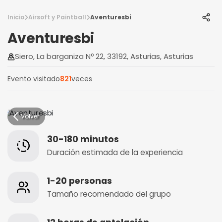
Inicio
Airsoft y Paintball
Aventuresbi
Aventuresbi
Siero, La barganiza Nº 22, 33192, Asturias, Asturias
Evento visitado
821
veces
Volver
30-180 minutos
Duración estimada de la experiencia
1-20 personas
Tamaño recomendado del grupo