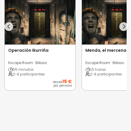
Operación Ikurriña
Menda, el mercenario
Escape Room · Bilbao
Escape Room · Bilbao
55 minutos
1,5 horas
2-6 participantes
2-6 participantes
15 €
desde
por persona