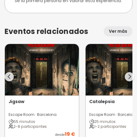
Sé la primera persona en valorar esta experiencia.
Eventos relacionados
Ver más
Jigsaw
Catalepsia
Escape Room · Barcelona
Escape Room · Barcelon
55 minutos
25 minutos
2-8 participantes
1-2 participantes
19 €
desde
d