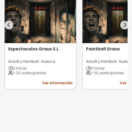
Espectaculos Graus S.L.
Paintball Graus
Airsoft y Paintball · Huesca
Airsoft y Paintball · Huesc
2 horas
2 horas
1-20 participantes
1-20 participantes
Ver información
Ver i