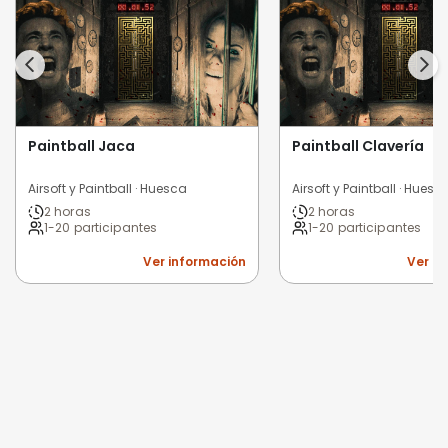
Paintball Jaca
Paintball Clavería
Airsoft y Paintball · Huesca
Airsoft y Paintball · Huesc
2 horas
2 horas
1-20 participantes
1-20 participantes
Ver información
Ver i