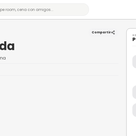
porda
Emporda
, Girona, Girona