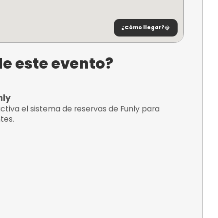
nt, Girona,
¿C