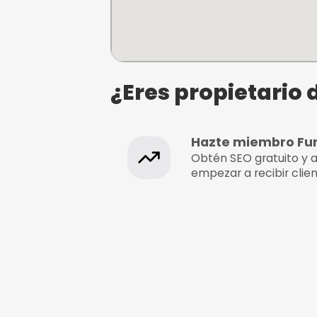
Paintball Emporda
GI-652, Km 0.8, 17123 Torre
Girona