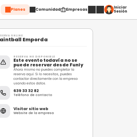
Planes
Comuni
Compartir
RESERVA ONLINE
Paintball Emporda
RESERVA NO DISPONIBL
Este evento toda
puede reservar 
Ahora mismo no puedes c
reserva aquí. Si lo necesi
contactar directamente 
usando estos datos.
639 33 32 82
Teléfono de contacto
Visitar sitio web