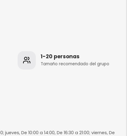
os
1-20 personas
 de la
Tamaño recomenda