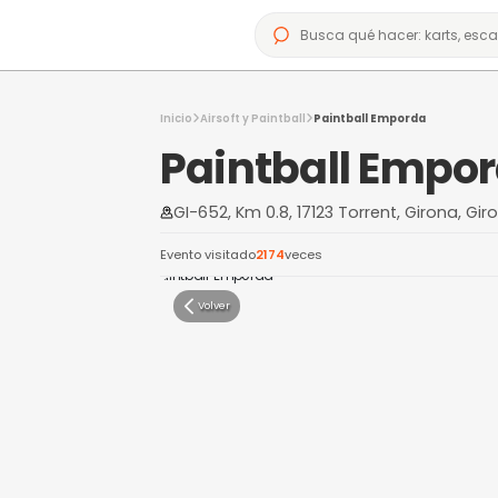
Inicio
Airsoft y Paintball
Paintball Em
Paintball 
GI-652, Km 0.8, 17123 Torrent
Evento visitado
2174
veces
Volver