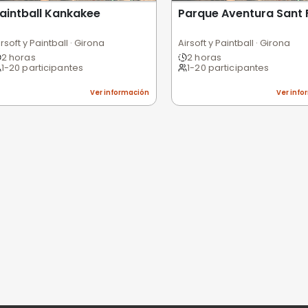
Excelente
Bueno
Medio
Malo
Pésimo
nes
niones
n valorar esta experiencia.