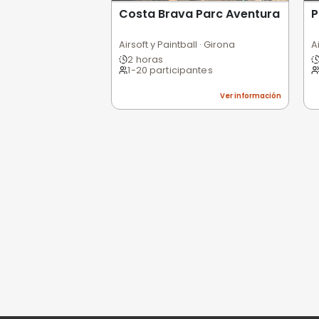
0,0
/5
Pésimo
(0)
Basado en 0 valoracio
Todavía no hay opi
Sé la primera persona e