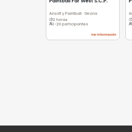
0,0
/5
Pésimo
(0)
Basado en 0 valoracio
Todavía no hay opi
Sé la primera persona e