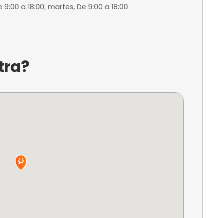
ntelación
ra reservar
a?
ueves, De 9:00 a 18:00; viernes, De 9:00 a 18:00; sá
00; lunes, De 9:00 a 18:00; martes, De 9:00 a 18:00
ncuentra?