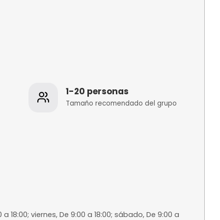
os
1-20 personas
 de la
Tamaño recomenda