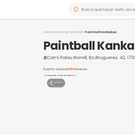
Inicio
Airsoft y Paintball
Paintball Kan
Paintball 
Camí Palau Borrell, Bo.Brugue
Evento visitado
1942
veces
Volver