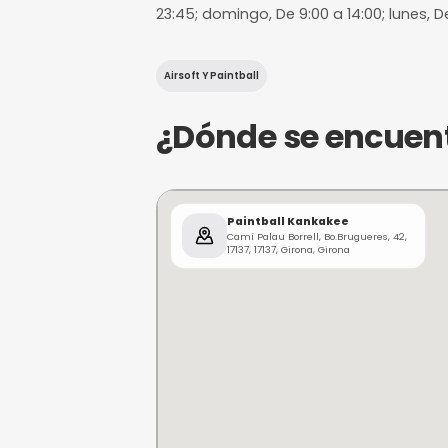
12 horas de a
Margen mínimo pa
¿De qué trat
miércoles, De 9:00 a 18:00; j
23:45; domingo, De 9:00 a 14:
Airsoft Y Paintball
¿Dónde se e