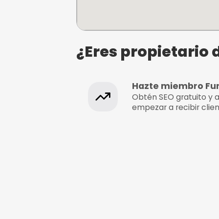
Paintball Kankakee
Camí Palau Borrell, Bo.Brug
17137, 17137, Girona, Girona