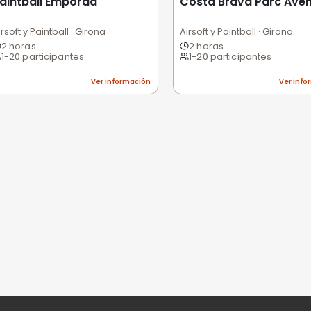
Excelente
Bueno
Medio
Malo
Pésimo
nes
niones
n valorar esta experiencia.