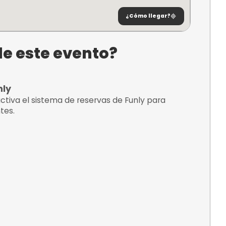
ueres, 42,
¿C