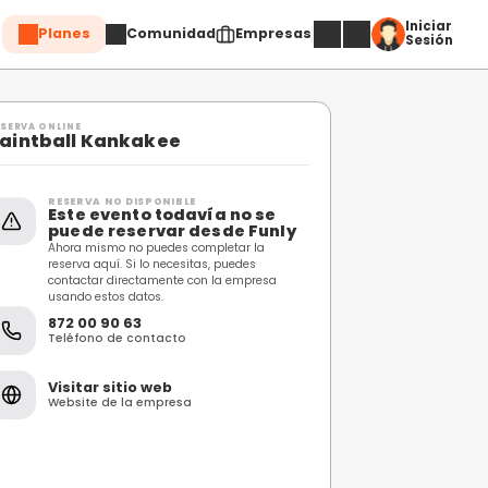
Planes
Comuni
Compartir
RESERVA ONLINE
Paintball Kankakee
RESERVA NO DISPONIBL
Este evento toda
puede reservar 
Ahora mismo no puedes c
reserva aquí. Si lo necesi
contactar directamente 
usando estos datos.
872 00 90 63
Teléfono de contacto
Visitar sitio web