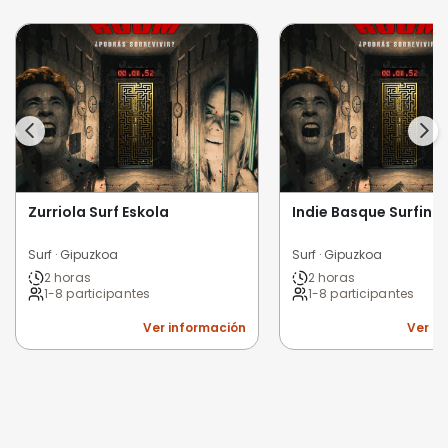
Zurriola Surf Eskola
Indie Basque Surfing
Surf · Gipuzkoa
Surf · Gipuzkoa
2 horas
2 horas
1-8 participantes
1-8 participantes
Ver información
Ver i