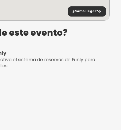
 5-A, 20001
oa
¿C