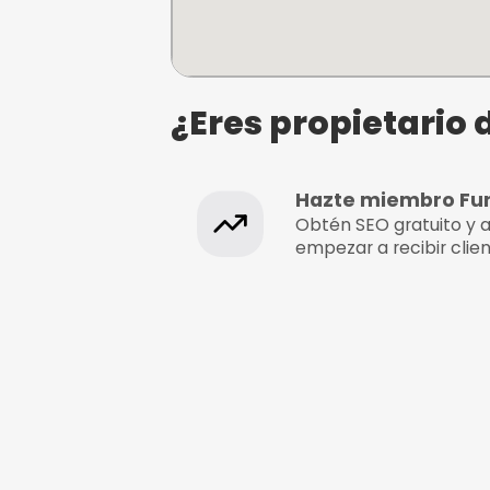
Less Plastic Club
Segundo Izpizua Kalea, 14,
Donostia, Gipuzkoa, Gipuzk