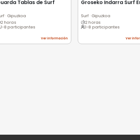
Excelente
Bueno
Medio
Malo
Pésimo
nes
niones
n valorar esta experiencia.