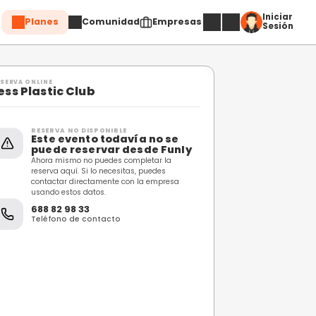
Planes
Comuni
Compartir
RESERVA ONLINE
Less Plastic Club
RESERVA NO DISPONIBL
Este evento toda
puede reservar 
Ahora mismo no puedes c
reserva aquí. Si lo necesi
contactar directamente 
usando estos datos.
688 82 98 33
Teléfono de contacto