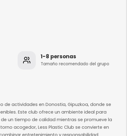
os
1-8 personas
 de la
Tamaño recomenda