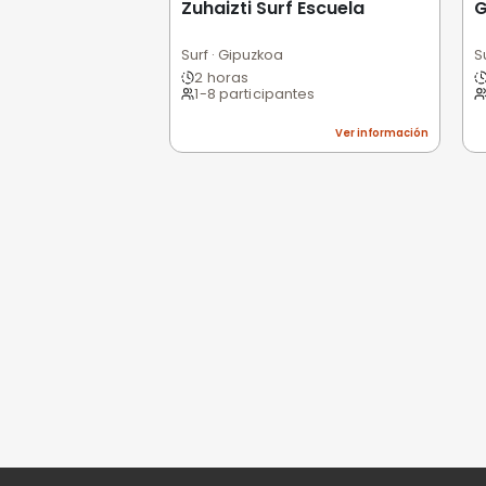
0,0
/5
Pésimo
(0)
Basado en 0 valoracio
Todavía no hay opi
Sé la primera persona e