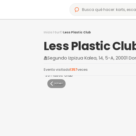
Inicio
Surf
Less Plastic Club
Less Plasti
Segundo Izpizua Kalea, 14, 
Evento visitado
1357
veces
Volver