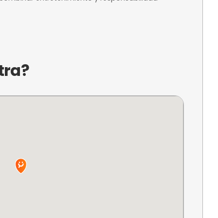
a?
ovador espacio de actividades en Donostia, Gipuz
tidas y sostenibles. Este club ofrece un ambient
ndo disfrutar de un tiempo de calidad mientras 
do en un entorno acogedor, Less Plastic Club se
enes buscan combinar entretenimiento y respons
ncuentra?