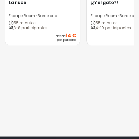
La nube
¡¿Y el gato?!
Escape Room · Barcelona
Escape Room · Barcelon
55 minutos
55 minutos
3-8 participantes
4-10 participantes
14 €
desde
por persona