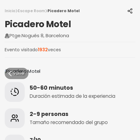
Inicio
Escape Room
Picadero Motel
Picadero Motel
Ptge.Nogués 8, Barcelona
Evento visitado
1932
veces
Volver
50-60 minutos
Duración estimada de la experiencia
2-9 personas
Tamaño recomendado del grupo