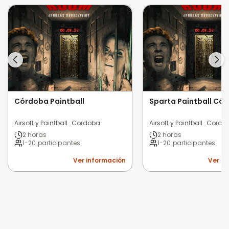
Córdoba Paintball
Sparta Paintball Có
Airsoft y Paintball · Cordoba
Airsoft y Paintball · Cord
2 horas
2 horas
1-20 participantes
1-20 participantes
Ver información
Ver i