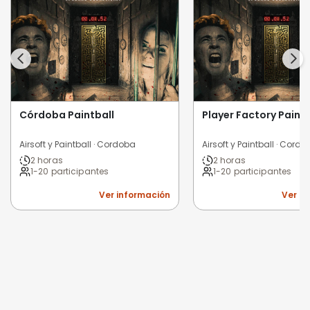
Córdoba Paintball
Player Factory Paint
Airsoft y Paintball · Cordoba
Airsoft y Paintball · Cord
2 horas
2 horas
1-20 participantes
1-20 participantes
Ver información
Ver i