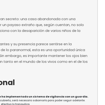
Desde 20,00 €
Precio base según 
 orientativo
disponibilidad
ntelación
ra reservar
a?
sconde un gran secreto: una casa abandonada 
ugar solía vivir un payaso extraño que, según cue
bién se relaciona con la desaparición de varios 