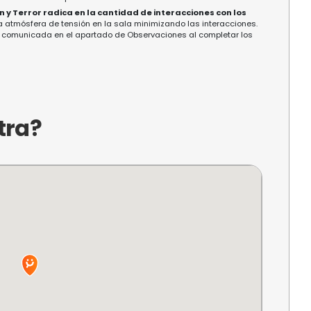
más impactantes y su presencia parece sentirse 
 los amantes de lo paranormal, esta es una opor
obrenatural. Sin embargo, es importante mantener
ncias engañan tanto en el mundo de los vivos co
 adicional
e esta casa, se ha implementado un sistema de vigilanci
 ya que si es descubierto, será necesario sobornarlo para poder
, el dinero en efectivo lo tranquiliza.
s modos Tensión y Terror radica en la cantidad de interac
sca mantener la atmósfera de tensión en la sala minimizando 
dicional debe ser comunicada en el apartado de Observaciones 