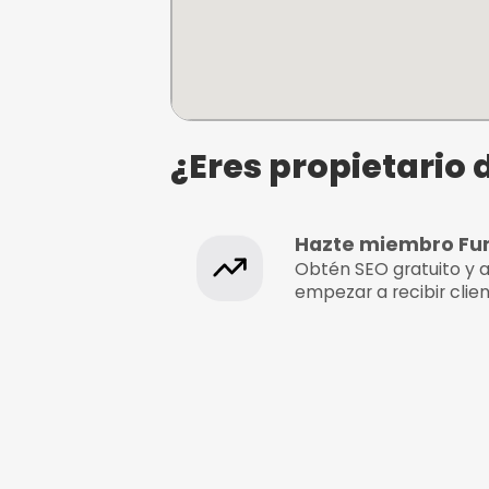
Escape Room
¿Dónde se e
Post mortem
C/Robledillo 7, Madrid