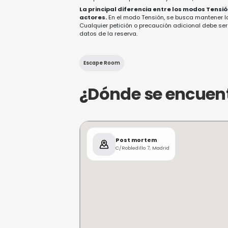
Lucia
fue uno de los casos 
oscuridad de la casa. Para
para experimentar con lo s
abiertos, ya que las aparie
muertos.
Información
Para garantizar la seguridad d
Es importante ingresar en silencio,
Aunque se dice que no es muy amable
La principal diferencia entre lo
actores.
En el modo Tensión, se bu
Cualquier petición o precaución a
datos de la reserva.