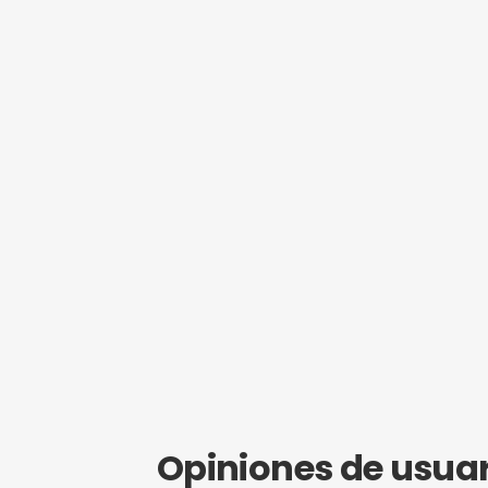
¿Eres propie
Hazte mi
Obtén SEO g
empezar a r