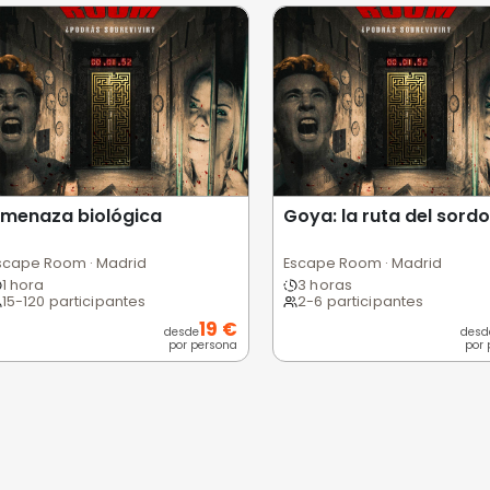
 usuarios
Excelente
Bueno
Medio
Malo
Pésimo