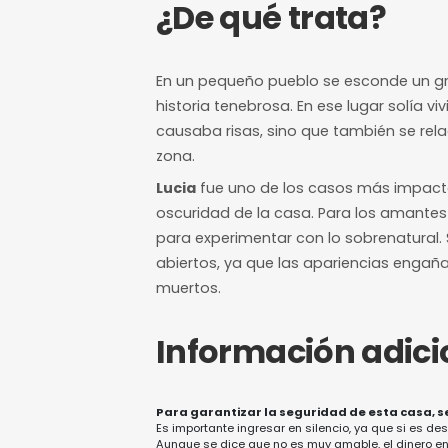
7/10
Nivel de dificultad
12 horas de a
Margen mínimo pa
¿De qué trat
En un pequeño pueblo se e
historia tenebrosa. En ese l
causaba risas, sino que tam
zona.