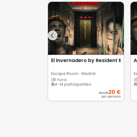
Opiniones de
0,0
/5
Pésimo
(0)