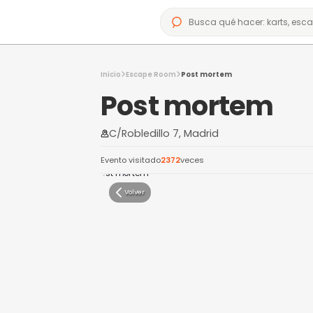
Inicio
Escape Room
Post mortem
Post mort
C/Robledillo 7, Madrid
Evento visitado
2372
veces
Volver