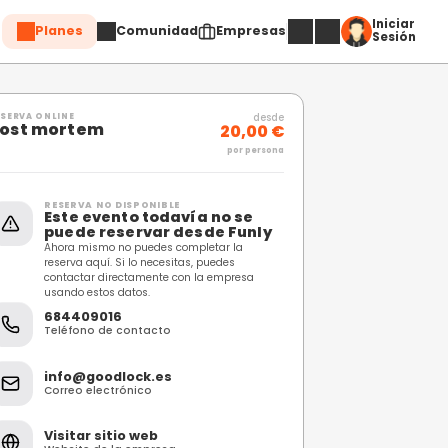
Planes
Comuni
Compartir
RESERVA ONLINE
Post mortem
RESERVA NO DISPONIBL
Este evento toda
puede reservar 
Ahora mismo no puedes c
reserva aquí. Si lo necesi
contactar directamente 
usando estos datos.
684409016
Teléfono de contacto