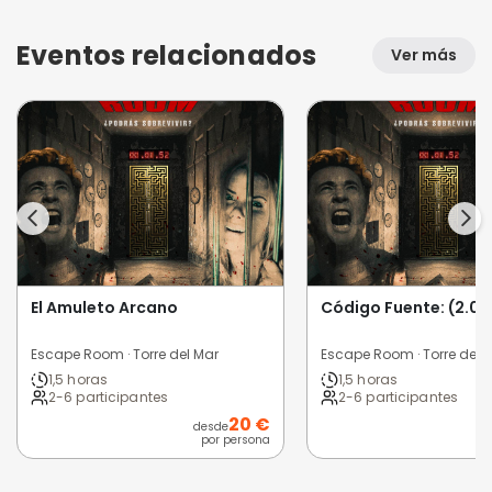
Eventos relacionados
Ver más
El Amuleto Arcano
Código Fuente: (2.0)
Escape Room · Torre del Mar
Escape Room · Torre del 
1,5 horas
1,5 horas
2-6 participantes
2-6 participantes
20 €
desde
d
por persona