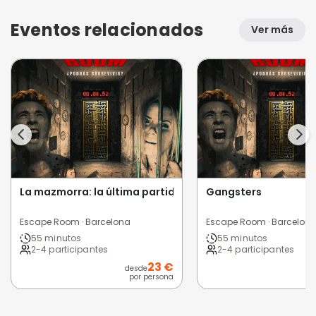
Eventos relacionados
Ver más
La mazmorra: la última partida
Gangsters
Escape Room · Barcelona
Escape Room · Barcelon
55 minutos
55 minutos
2-4 participantes
2-4 participantes
23 €
desde
d
por persona