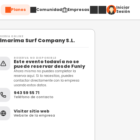
Planes
Comuni
Compartir
RESERVA ONLINE
Almarima Surf Compa
RESERVA NO DISPONIBL
Este evento toda
puede reservar 
Ahora mismo no puedes c
reserva aquí. Si lo necesi
contactar directamente 
usando estos datos.
943 59 55 71
Teléfono de contacto
Visitar sitio web