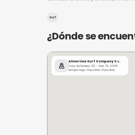
¿De qué trat
Almarima Surf Company S.L.
amantes del océano pueden
en Astigarraga, ofrece la o
técnicas del surf en un am
actividad dinámica y divert
Surf
¿Dónde se e