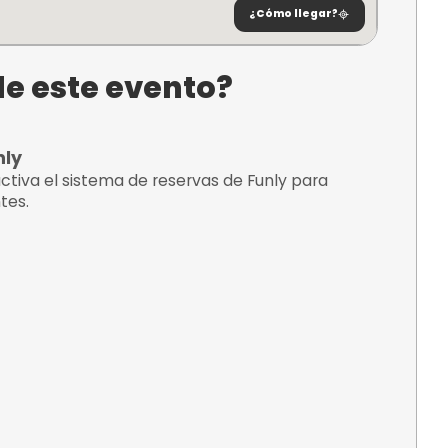
ny S.L.
5, 20115
uzkoa
¿C
tario de este evento?