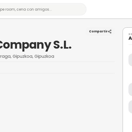
.
urf Company S.L.
5, 20115 Astigarraga, Gipuzkoa, Gipuzkoa