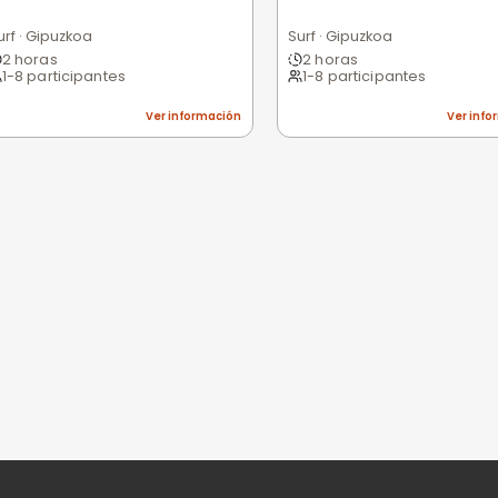
Excelente
Bueno
Medio
Malo
Pésimo
nes
niones
n valorar esta experiencia.