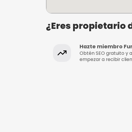
Almarima Surf Compa
Troia Ibilibidea, 25 - Pab. 1
Astigarraga, Gipuzkoa, Gip
¿Eres propie