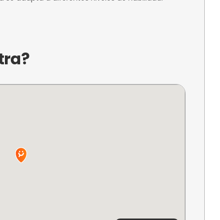
a?
 es un espacio dedicado al surf en Gipuzkoa, do
 disfrutar de emocionantes experiencias acuáti
portunidad de conectar con la naturaleza y apren
biente acogedor y profesional. Ideal para quiene
ida, Almarima se adapta a diferentes niveles de h
ncuentra?