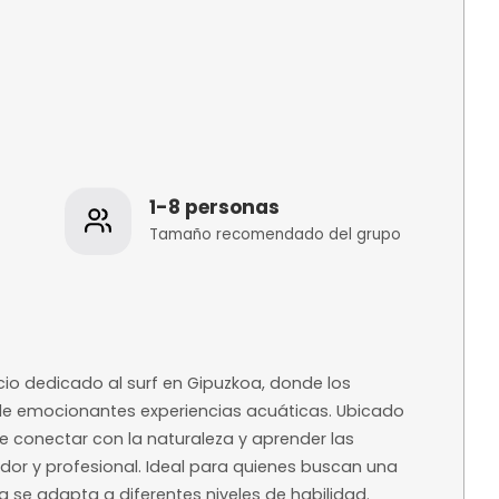
os
1-8 personas
 de la
Tamaño recomenda