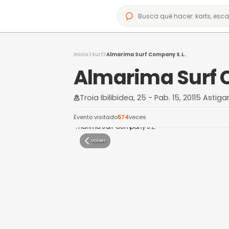
Inicio
Surf
Almarima Surf Company S.L
Almarima S
Troia Ibilibidea, 25 - Pab. 1
Evento visitado
574
veces
Volver