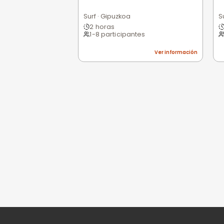
0,0
/5
Pésimo
(0)
Basado en 0 valoracio
Todavía no hay opi
Sé la primera persona e