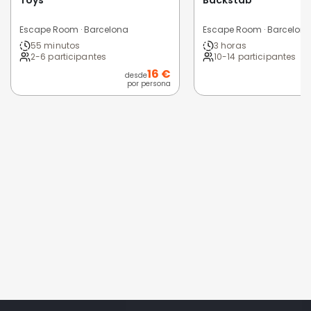
Toys
Backstab
Escape Room · Barcelona
Escape Room · Barcelon
55 minutos
3 horas
2-6 participantes
10-14 participantes
16 €
desde
d
por persona