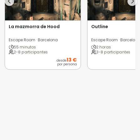
La mazmorra de Hood
Outline
Escape Room · Barcelona
Escape Room · Barcelon
55 minutos
2 horas
2-8 participantes
3-8 participantes
13 €
desde
d
por persona