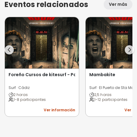
Eventos relacionados
Ver más
Foreño Cursos de kitesurf - Paddle Surf - Wing Foil
Mambakite
Surf · Cádiz
Surf · El Puerto de Sta Mar
2 horas
2,5 horas
1-8 participantes
1-12 participantes
Ver información
Ver i