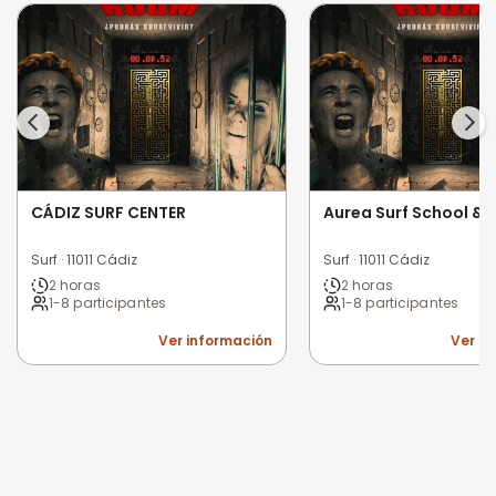
CÁDIZ SURF CENTER
Aurea Surf School & 
Surf · 11011 Cádiz
Surf · 11011 Cádiz
2 horas
2 horas
1-8 participantes
1-8 participantes
Ver información
Ver i