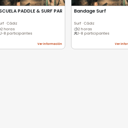
 usuarios
Excelente
Bueno
Medio
Malo
Pésimo
nes
niones
n valorar esta experiencia.