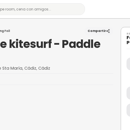
 Paddle Surf - Wing Foil
os de kitesurf - P
Foil
 El Puerto de Sta María, Cádiz, Cádiz