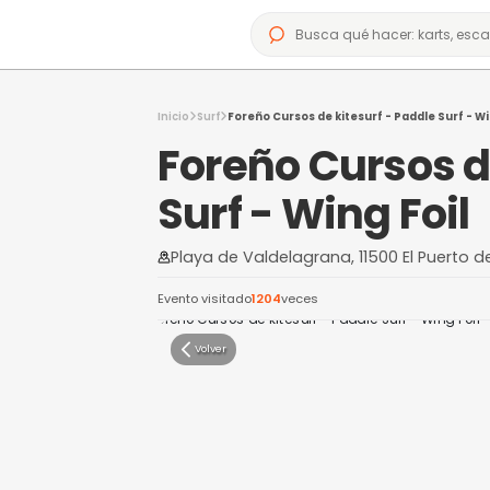
Inicio
Surf
Foreño Cursos de kitesurf -
Foreño Curs
Surf - Wing 
Playa de Valdelagrana, 11500
Evento visitado
1204
veces
Volver