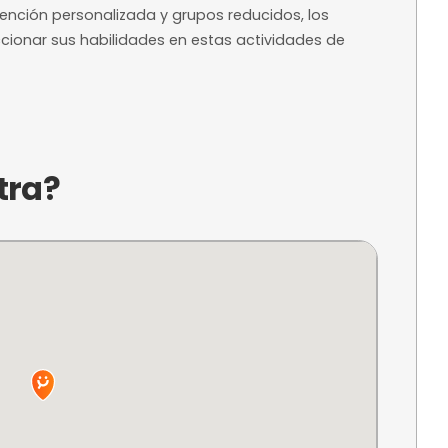
a?
paddle surf y wing foil se encuentra en la hermos
de Santa María, Cádiz. Este centro ofrece la opor
icos en un entorno natural privilegiado, combina
. Con una atención personalizada y grupos reduc
der y perfeccionar sus habilidades en estas act