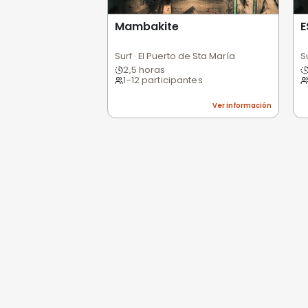
Opiniones de
0,0
/5
Pésimo
(0)
Basado en 0 valoracio
Todavía no hay opi
Sé la primera persona e