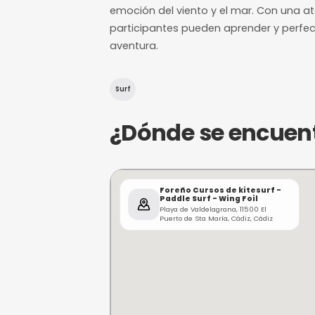
¿De qué trat
Foreño Cursos de kitesurf, 
Valdelagrana, en El Puerto 
disfrutar de deportes acuát
emoción del viento y el mar
participantes pueden apren
aventura.
Surf