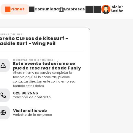
Planes
Comuni
Compartir
RESERVA ONLINE
Foreño Cursos de kite
addle
Paddle Surf - Wing Foi
RESERVA NO DISPONIBL
Este evento toda
puede reservar 
Ahora mismo no puedes c
reserva aquí. Si lo necesi
contactar directamente 
usando estos datos.
625 98 25 56
Teléfono de contacto