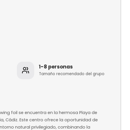
os
1-8 personas
 de la
Tamaño recomenda