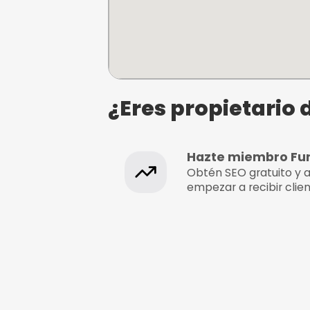
¿Dónde se e
Foreño Cursos de kit
Paddle Surf - Wing Fo
Playa de Valdelagrana, 115
Puerto de Sta María, Cádiz