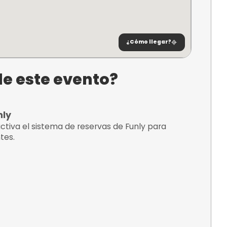
ncuentra?
esurf -
il
00 El
, Cádiz
¿C