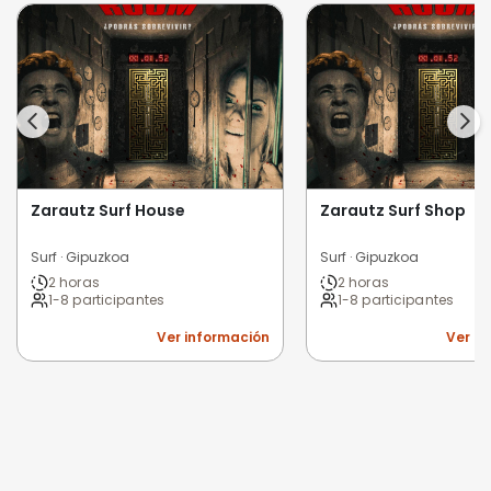
Zarautz Surf House
Zarautz Surf Shop
Surf · Gipuzkoa
Surf · Gipuzkoa
2 horas
2 horas
1-8 participantes
1-8 participantes
Ver información
Ver i