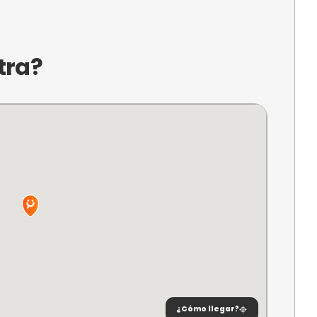
a?
URU es un espacio dedicado al surf ubicado en Za
as immersivas que permiten disfrutar de la cultur
esional. Ideal para quienes buscan aprender o p
 la pasión por el mar con un ambiente único.
ncuentra?