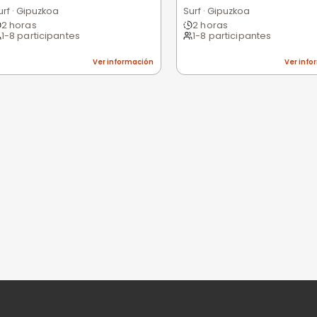
Excelente
Bueno
Medio
Malo
Pésimo
nes
niones
n valorar esta experiencia.