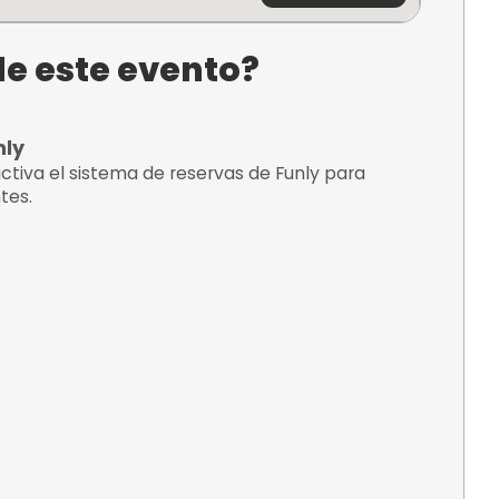
Zarautz,
¿C
tario de este evento?