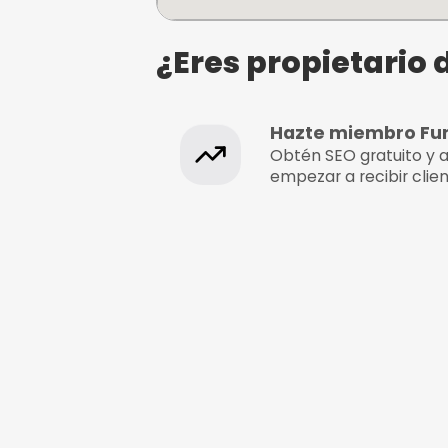
ARANBURU
Zinkunegi 5F Bajo, 20800 
Gipuzkoa, Gipuzkoa
¿Eres propie