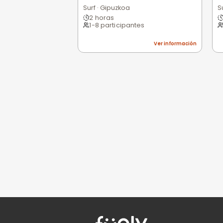
0,0
/5
Pésimo
(0)
Basado en 0 valoracio
Todavía no hay opi
Sé la primera persona e