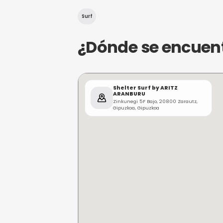
¿De qué trat
Shelter Surf by ARITZ ARANB
Gipuzkoa. Ofrece experienci
un entorno acogedor y prof
técnica, este lugar combina
Surf
¿Dónde se e
Shelter Surf by ARITZ