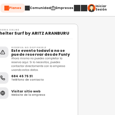
Planes
Comuni
Compartir
RESERVA ONLINE
Shelter Surf by ARIT
RU
RESERVA NO DISPONIBL
Este evento toda
puede reservar 
Ahora mismo no puedes c
reserva aquí. Si lo necesi
contactar directamente 
usando estos datos.
684 45 75 31
Teléfono de contacto
Visitar sitio web