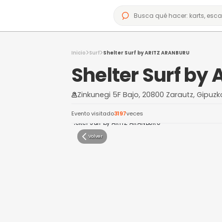
Inicio
Surf
Shelter Surf by ARITZ ARA
Shelter Su
Zinkunegi 5F Bajo, 20800 Za
Evento visitado
3197
veces
Volver