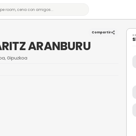
NBURU
rf by ARITZ ARANBU
rautz, Gipuzkoa, Gipuzkoa