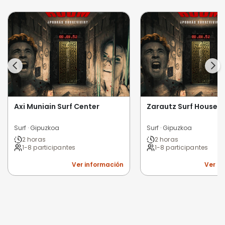
Axi Muniain Surf Center
Zarautz Surf House
Surf · Gipuzkoa
Surf · Gipuzkoa
2 horas
2 horas
1-8 participantes
1-8 participantes
Ver información
Ver i