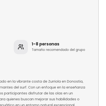
os
1-8 personas
 de la
Tamaño recomenda