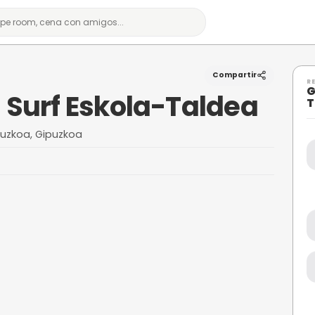
la-Taldea
darra Surf Eskola-T
3 Donostia, Gipuzkoa, Gipuzkoa