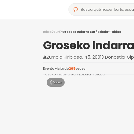
Inicio
Surf
Groseko Indarra Surf Esko
Groseko In
Zurriola Hiribidea, 45, 2001
Evento visitado
265
veces
Volver