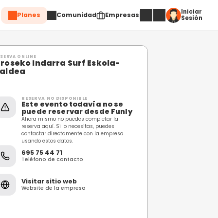
Planes
Comuni
Compartir
RESERVA ONLINE
Groseko Indarra Surf
aldea
Taldea
RESERVA NO DISPONIBL
Este evento toda
puede reservar 
Ahora mismo no puedes c
reserva aquí. Si lo necesi
contactar directamente 
usando estos datos.
695 75 44 71
Teléfono de contacto