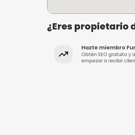
Groseko Indarra Surf
Taldea
Zurriola Hiribidea, 45, 200
Gipuzkoa, Gipuzkoa
¿Eres propie