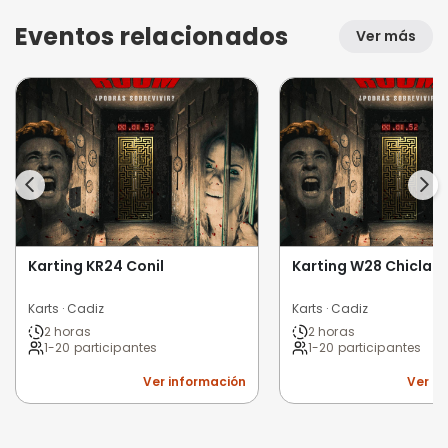
Eventos relacionados
Ver más
Karting KR24 Conil
Karting W28 Chiclan
Karts · Cadiz
Karts · Cadiz
2 horas
2 horas
1-20 participantes
1-20 participantes
Ver información
Ver i