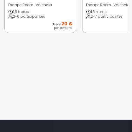
Escape Room · Valencia
Escape Room · Valencia
1,5 horas
1,5 horas
2-6 participantes
2-7 participantes
20 €
desde
d
por persona