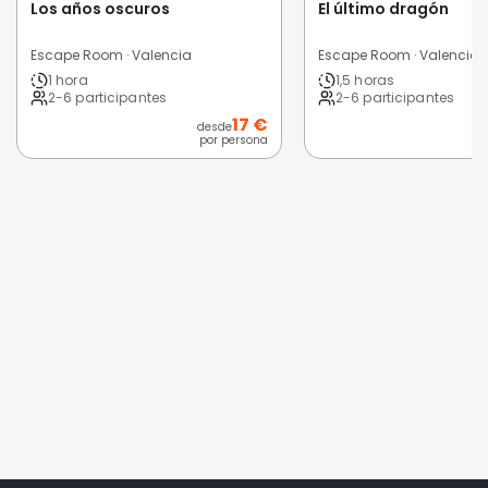
Los años oscuros
El último dragón
Escape Room · Valencia
Escape Room · Valencia
1 hora
1,5 horas
2-6 participantes
2-6 participantes
17 €
desde
d
por persona