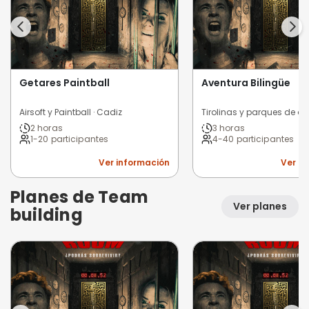
Getares Paintball
Aventura Bilingüe
Airsoft y Paintball · Cadiz
2 horas
3 horas
1-20 participantes
4-40 participantes
Ver información
Ver i
Planes de Team
Ver planes
building