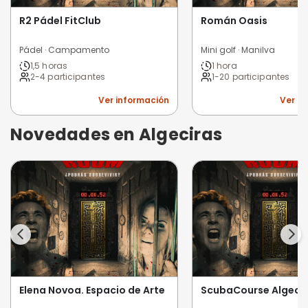
R2 Pádel FitClub
Román Oasis
Pádel · Campamento
Mini golf · Manilva
1,5 horas
1 hora
2-4 participantes
1-20 participantes
Ver información
Ver i
Novedades en Algeciras
Elena Novoa. Espacio de Arte
ScubaCourse Algeci