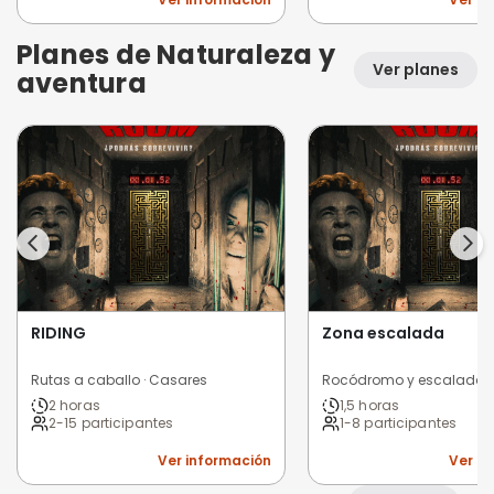
Planes de Naturaleza y
Ver planes
aventura
RIDING
Zona escalada
Rutas a caballo · Casares
Rocódromo y escalada ·
2 horas
1,5 horas
2-15 participantes
1-8 participantes
Ver información
Ver i