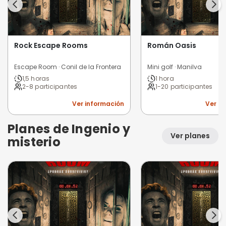
Rock Escape Rooms
Román Oasis
Escape Room · Conil de la Frontera
Mini golf · Manilva
1,5 horas
1 hora
2-8 participantes
1-20 participantes
Ver información
Ver i
Planes de Ingenio y
Ver planes
misterio