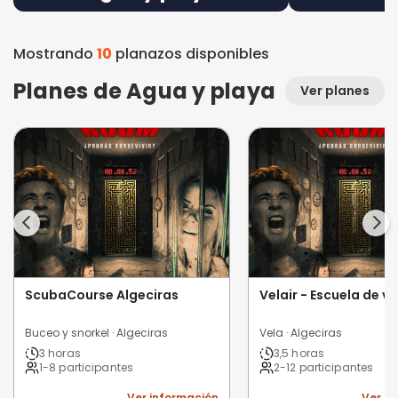
Mostrando
10
planazos disponibles
Planes de Agua y playa
Ver planes
ScubaCourse Algeciras
Velair - Escuela de ve
Buceo y snorkel · Algeciras
Vela · Algeciras
3 horas
3,5 horas
1-8 participantes
2-12 participantes
Ver información
Ver i