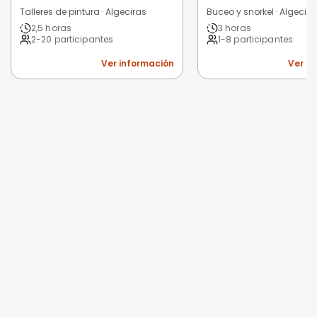
Talleres de pintura · Algeciras
Buceo y snorkel · Algecira
2,5 horas
3 horas
2-20 participantes
1-8 participantes
Ver información
Ver i