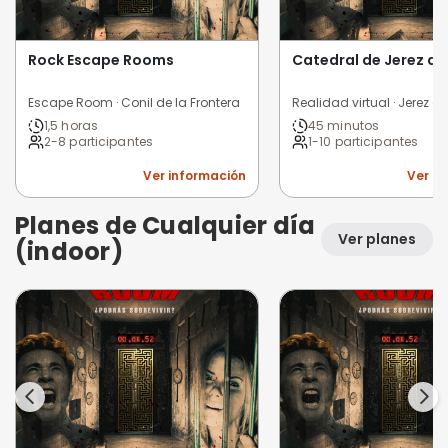
Rock Escape Rooms
Catedral de Jerez de
Escape Room · Conil de la Frontera
1,5 horas
45 minutos
2-8 participantes
1-10 participantes
Ver información
Ver i
Planes de Cualquier día
Ver planes
(indoor)