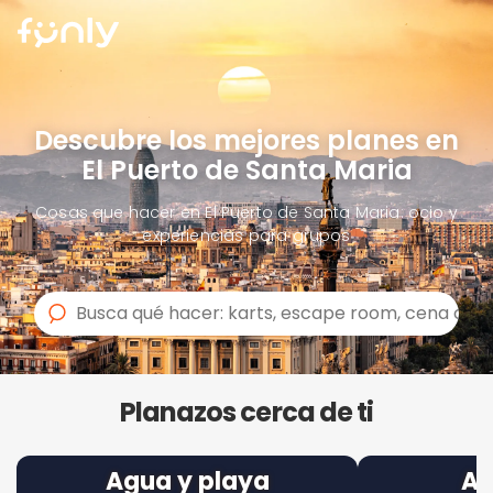
Descubre los mejores planes en
El Puerto de Santa Maria
Cosas que hacer en El Puerto de Santa Maria: ocio y
experiencias para grupos
Planazos cerca de ti
Agua y playa
Ad