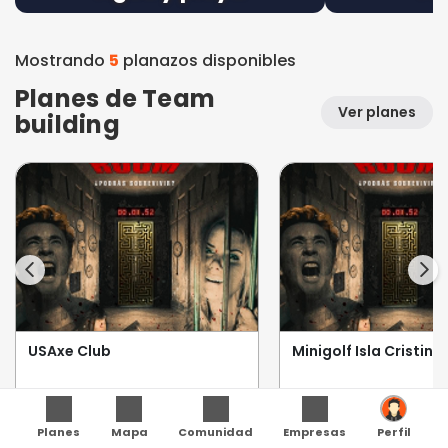
Mostrando
5
planazos disponibles
Planes de Team
Ver planes
building
USAxe Club
Minigolf Isla Cristina
Tiro con hacha · Portugal
Mini golf · Huelva
1 hora
1 hora
Planes
Mapa
Comunidad
Empresas
1-4 participantes
1-6 participantes
Perfil