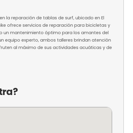
os
1-8 personas
 de la
Tamaño recomenda
a?
specializado en la reparación de tablas de surf, u
 Rock and Bike ofrece servicios de reparación par
garantizando un mantenimiento óptimo para los
acogedor y un equipo experto, ambos talleres br
 clientes disfruten al máximo de sus actividades