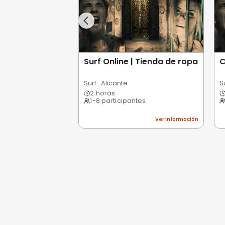
Opiniones de
0,0
/5
Pésimo
(0)
Basado en 0 valoracio