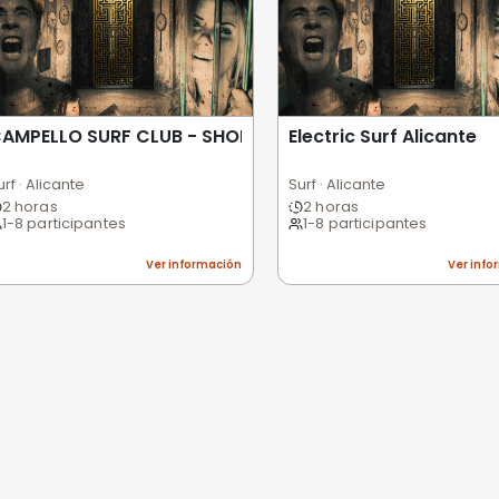
 usuarios
Excelente
Bueno
Medio
Malo
Pésimo
nes