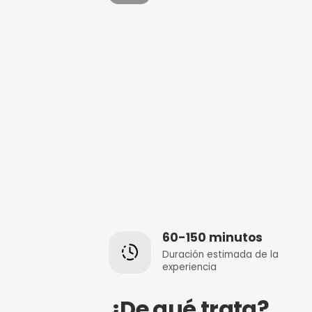
Evento visitado
1134
veces
Volver