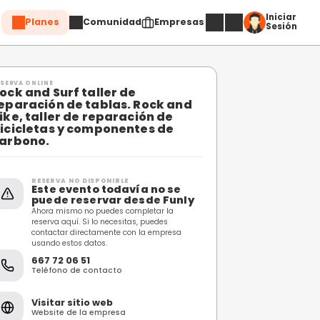
Planes
Comuni
entes de carbono.
RESERVA ONLINE
Rock and Surf taller 
reparación de tablas
Bike, taller de repar
ción
bicicletas y compone
carbono.
r de
RESERVA NO DISPONIBL
Este evento toda
puede reservar 
Ahora mismo no puedes c
reserva aquí. Si lo necesi
contactar directamente 
usando estos datos.