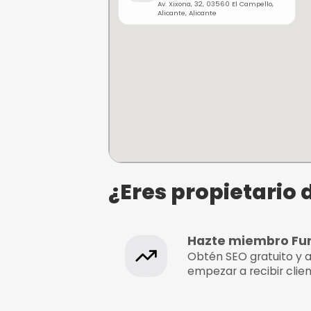
montaña.
Surf
¿Dónde se e
Rock and Surf taller 
reparación de tablas
and Bike, taller de r
de bicicletas y com
de carbono.
Av. Xixona, 32, 03560 El C
Alicante, Alicante