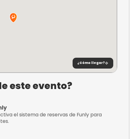
ncuentra?
de
. Rock
eparación
ponentes
ampello,