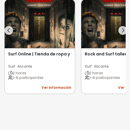
Surf Online | Tienda de ropa y tablas de surf
Rock and Surf taller
Surf · Alicante
Surf · Alicante
2 horas
2 horas
1-8 participantes
1-8 participantes
Ver información
Ver i