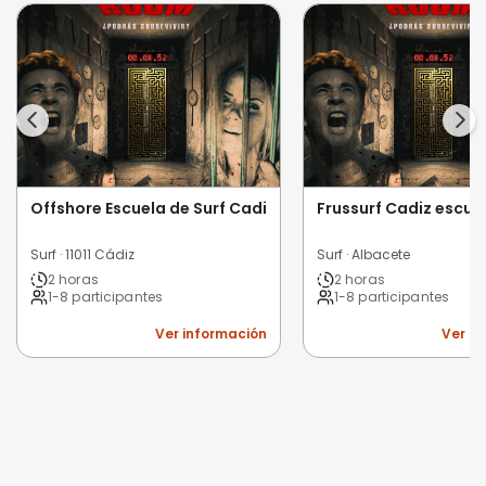
Offshore Escuela de Surf Cadiz
Frussurf Cadiz escue
Surf · 11011 Cádiz
Surf · Albacete
2 horas
2 horas
1-8 participantes
1-8 participantes
Ver información
Ver i