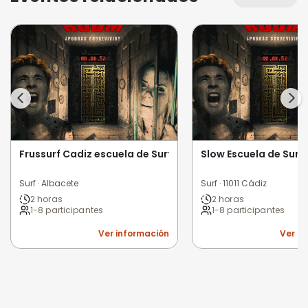
Frussurf Cadiz escuela de Surf & Bodyboard
Slow Escuela de Surf
Surf · Albacete
Surf · 11011 Cádiz
2 horas
2 horas
1-8 participantes
1-8 participantes
Ver información
Ver i