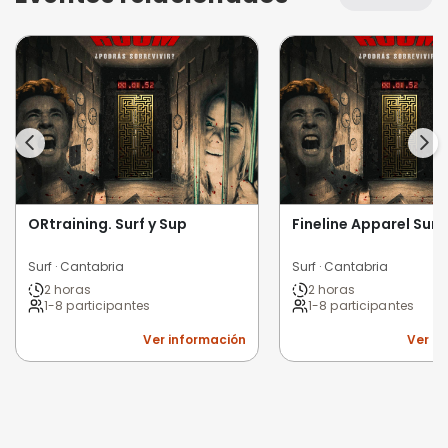
ORtraining. Surf y Sup
Fineline Apparel Surf
Surf · Cantabria
Surf · Cantabria
2 horas
2 horas
1-8 participantes
1-8 participantes
Ver información
Ver i