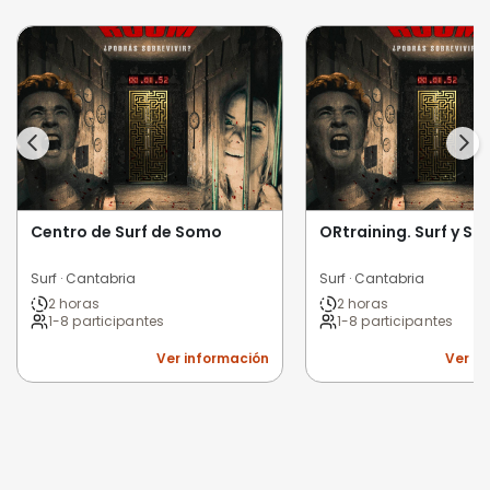
Centro de Surf de Somo
ORtraining. Surf y Su
Surf · Cantabria
Surf · Cantabria
2 horas
2 horas
1-8 participantes
1-8 participantes
Ver información
Ver i