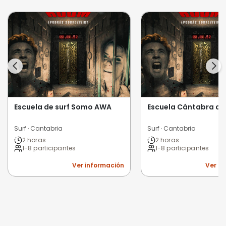
Escuela de surf Somo AWA
Escuela Cántabra de 
Surf · Cantabria
Surf · Cantabria
2 horas
2 horas
1-8 participantes
1-8 participantes
Ver información
Ver i