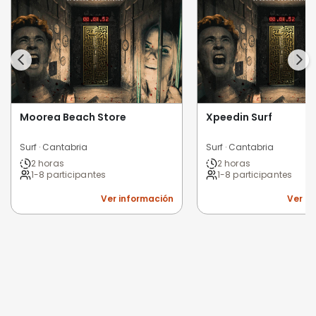
Moorea Beach Store
Xpeedin Surf
Surf · Cantabria
Surf · Cantabria
2 horas
2 horas
1-8 participantes
1-8 participantes
Ver información
Ver i