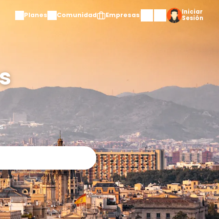
Planes
Comuni
s mejores
 Burgos
experiencias para grupos