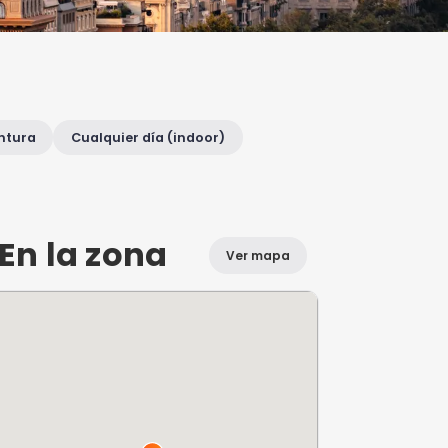
ca de ti
erio
Naturaleza y aventura
Cualquier día (
En la zona
Ver planes