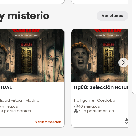
o
Club de Juegos de Mesa Da2
Pá
Juegos de mesa · Madrid
Pád
2,5 horas
1
2-20 participantes
2
ción
Ver información
ua y playa