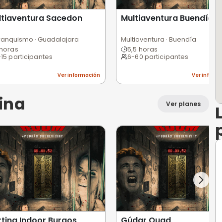
Multiaventura Sacedon
Mu
s
Barranquismo · Guadalajara
Mul
4 horas
5
2-15 participantes
6
ción
Ver información