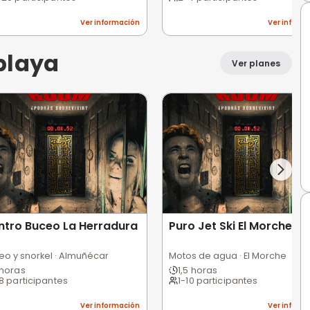
Tiro con hacha · Álava
Esc
1 hora
2
1-4 participantes
2
ción
Ver información
alquier día (indoor)