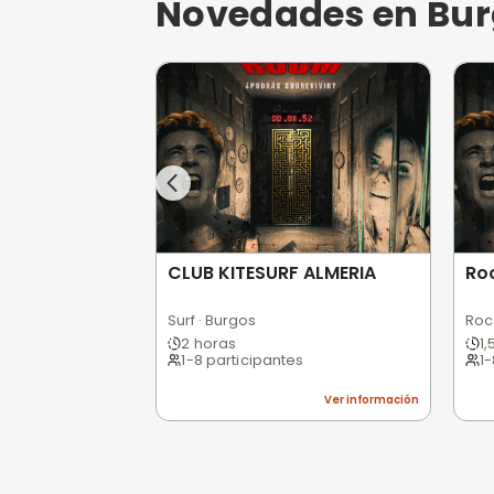
CLUB KITESURF ALMERIA
Surf · Burgos
2 horas
1-8 participantes
Ver informa
Planes de In