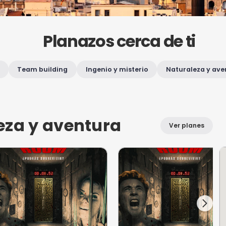
Planazos cer
Adrenalina
Team building
Ingenio y mist
les
en Burgos
turaleza y aventura