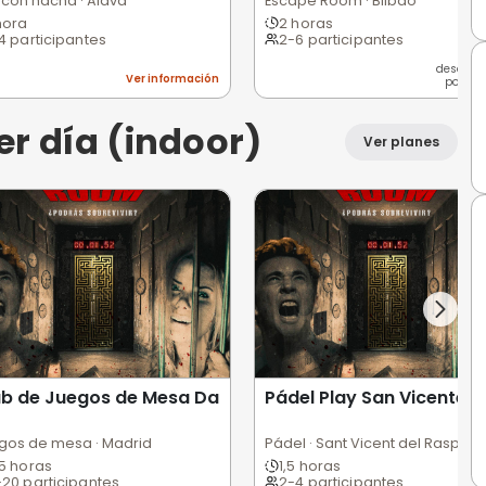
ción
Ver información
am building
o
Espadas y Mas
Si