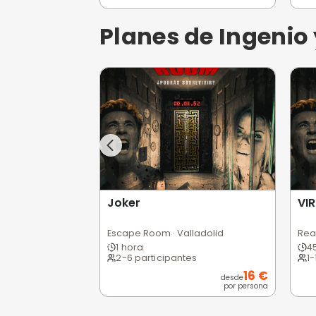
Campo de Golf Riocerez
Mini golf · Burgos
1 hora
1-6 participantes
Ver informa
Planes de Ag