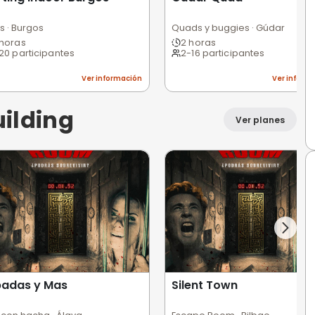
renalina
Karting Indoor Burgos
Gú
Karts · Burgos
Qua
2 horas
2
1-20 participantes
2