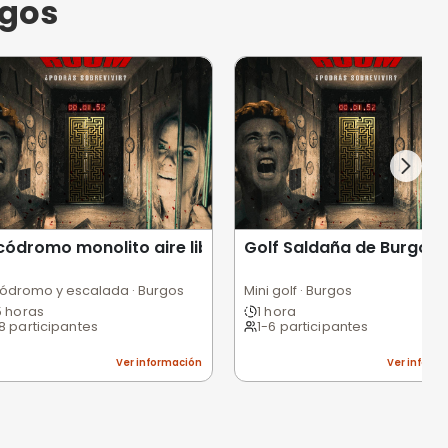
Centro Buceo La Herradura - Almuñ
Pur
Buceo y snorkel · Almuñécar
Mot
3 horas
1
1-8 participantes
1
ción
Ver información
genio y misterio