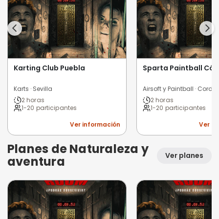
Karting Club Puebla
Sparta Paintball Có
Karts · Sevilla
Airsoft y Paintball · Cord
2 horas
2 horas
1-20 participantes
1-20 participantes
Ver información
Ver i
Planes de Naturaleza y
Ver planes
aventura