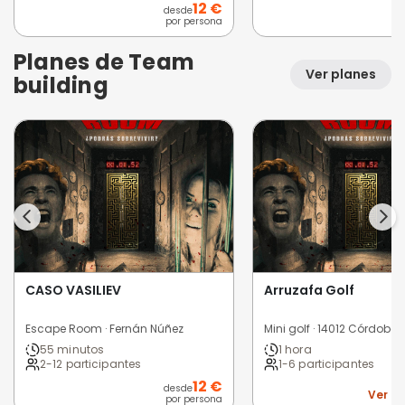
12 €
desde
por persona
Planes de Team
Ver planes
building
CASO VASILIEV
Arruzafa Golf
Escape Room · Fernán Núñez
Mini golf · 14012 Córdoba
55 minutos
1 hora
2-12 participantes
1-6 participantes
12 €
desde
Ver i
por persona