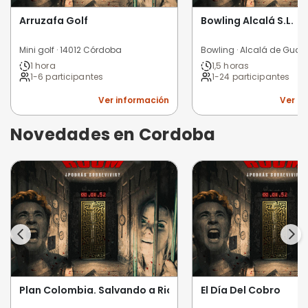
Arruzafa Golf
Bowling Alcalá S.L.
Mini golf · 14012 Córdoba
Bowling · Alcalá de Guad
1 hora
1,5 horas
1-6 participantes
1-24 participantes
Ver información
Ver i
Novedades en Cordoba
Plan Colombia. Salvando a Rio
El Día Del Cobro