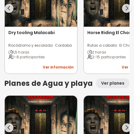
Dry tooling Malacabi
Horse Riding El Chorr
Rocódromo y escalada · Cordoba
Rutas a caballo · El Chorr
1,5 horas
2 horas
1-8 participantes
2-15 participantes
Ver información
Ver i
Planes de Agua y playa
Ver planes