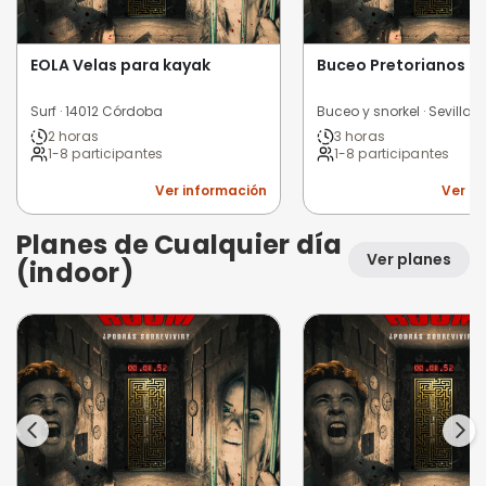
EOLA Velas para kayak
Buceo Pretorianos Su
Surf · 14012 Córdoba
Buceo y snorkel · Sevilla
2 horas
3 horas
1-8 participantes
1-8 participantes
Ver información
Ver i
Planes de Cualquier día
Ver planes
(indoor)