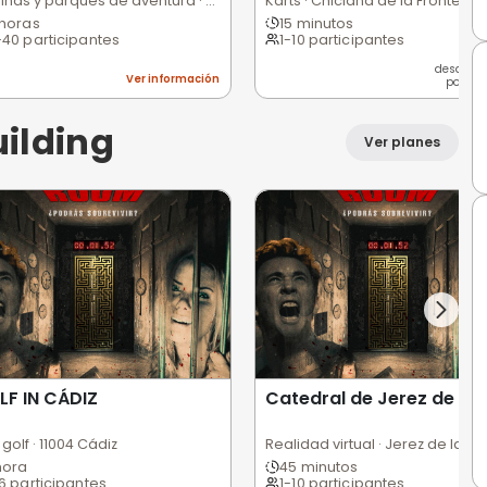
ción
Ver información
renalina
clana Paintball Club
Aventura sin limite
Ci