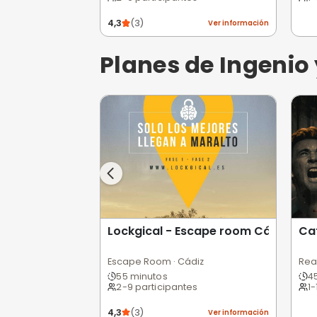
Airsoft y Paintball · Cadiz
2 horas
1-20 participantes
Ver informa
Planes de Te