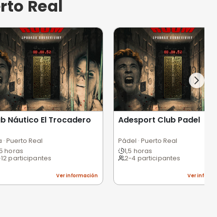
 Cádiz
Catedral de Jerez de la Frontera /
Mar
Realidad virtual · Jerez de la Frontera
Hal
45 minutos
5
1-10 participantes
6
ción
Ver información
turaleza y aventura