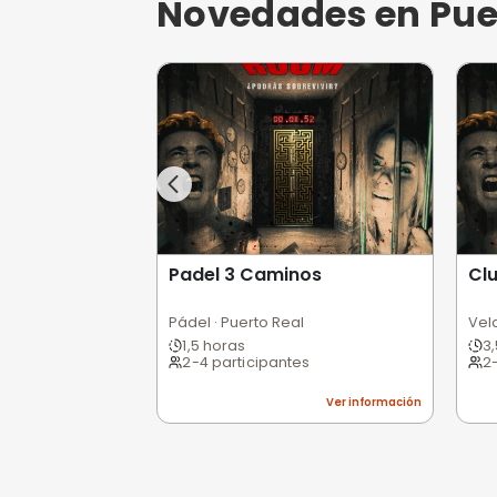
Lockgical - Escape room
Escape Room · Cádiz
55 minutos
2-9 participantes
4,3
(3)
Ver informa
Planes de Na