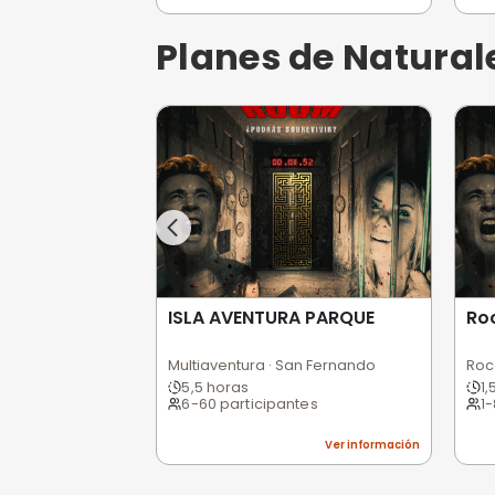
Lockgical - Escape room
Escape Room · Cádiz
55 minutos
2-9 participantes
4,3
(3)
Ver informa
Planes de In