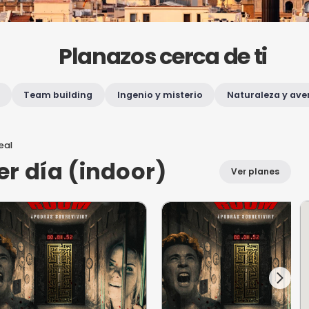
Planazos cer
Adrenalina
Team building
Ingenio y mist
es
en Puerto Real
alquier día (indoor)