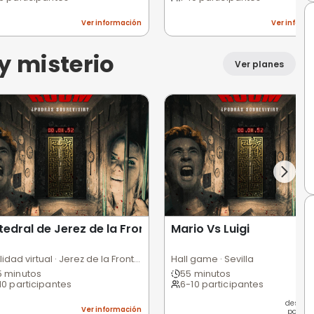
Tirolinas y parques de aventura · El Puerto de Sta María
Kar
3 horas
1
4-40 participantes
1
ción
Ver información
am building