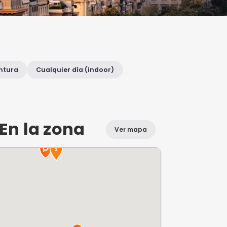
ca de ti
erio
Naturaleza y aventura
Cualquier día (
En la zona
Ver planes