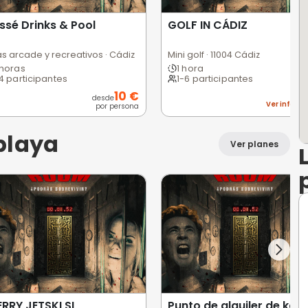
Massé Drinks & Pool
GO
Salas arcade y recreativos · Cádiz
Mini
2 horas
1
1-4 participantes
1
10 €
desde
ción
por persona