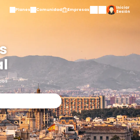
Planes
Comuni
s mejores
erto Real
y experiencias para grupos