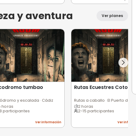
 Cádiz
GOLF IN CÁDIZ
Ca
Mini golf · 11004 Cádiz
1 hora
4
1-6 participantes
1
ción
Ver información
genio y misterio