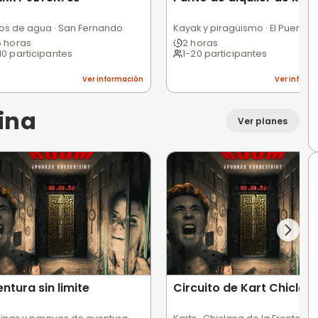
ua y playa
o
SHERRY JETSKI SL
Pu
Motos de agua · San Fernando
1,5 horas
2
1-10 participantes
1